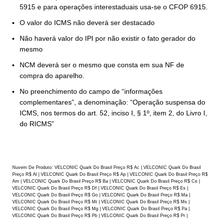
5915 e para operações interestaduais usa-se o CFOP 6915.
O valor do ICMS não deverá ser destacado
Não haverá valor do IPI por não existir o fato gerador do
mesmo
NCM deverá ser o mesmo que consta em sua NF de
compra do aparelho.
No preenchimento do campo de “informações
complementares”, a denominação: “Operação suspensa do
ICMS, nos termos do art. 52, inciso I, § 1º, item 2, do Livro I,
do RICMS”
Nuvem De Produto: VELCONIC Quark Do Brasil Preço R$ Ac | VELCONIC Quark Do Brasil
Preço R$ Al | VELCONIC Quark Do Brasil Preço R$ Ap | VELCONIC Quark Do Brasil Preço R$
Am | VELCONIC Quark Do Brasil Preço R$ Ba | VELCONIC Quark Do Brasil Preço R$ Ce |
VELCONIC Quark Do Brasil Preço R$ Df | VELCONIC Quark Do Brasil Preço R$ Es |
VELCONIC Quark Do Brasil Preço R$ Go | VELCONIC Quark Do Brasil Preço R$ Ma |
VELCONIC Quark Do Brasil Preço R$ Mt | VELCONIC Quark Do Brasil Preço R$ Ms |
VELCONIC Quark Do Brasil Preço R$ Mg | VELCONIC Quark Do Brasil Preço R$ Pa |
VELCONIC Quark Do Brasil Preço R$ Pb | VELCONIC Quark Do Brasil Preço R$ Pr |