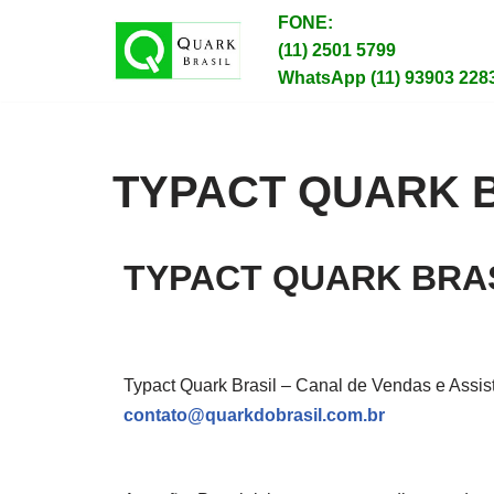
FONE:
(11) 2501 5799
Pular
WhatsApp (11) 93903 228
para
o
conteúdo
TYPACT QUARK 
TYPACT QUARK BRA
Typact Quark Brasil – Canal de Vendas e Assist
contato@quarkdobrasil.com.br