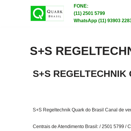
FONE:
(11) 2501 5799
Pular
WhatsApp (11) 93903 228
para
o
conteúdo
S+S REGELTECH
S+S REGELTECHNIK 
S+S Regeltechnik Quark do Brasil Canal de ven
Centrais de Atendimento Brasil: / 2501 5799 / 