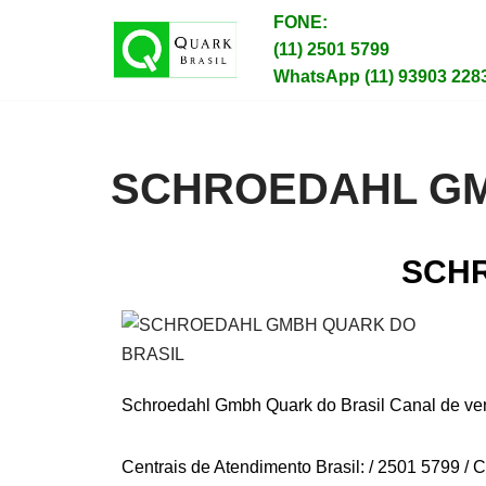
FONE:
(11) 2501 5799
Pular
WhatsApp (11) 93903 228
para
o
conteúdo
SCHROEDAHL G
SCHR
Schroedahl Gmbh Quark do Brasil Canal de ven
Centrais de Atendimento Brasil: / 2501 5799 / 