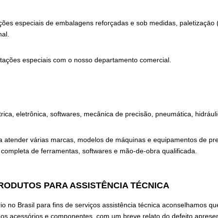
ões especiais de embalagens reforçadas e sob medidas, paletizaçāo (un
al.
citações especiais com o nosso departamento comercial.
ica, eletrônica, softwares, mecânica de precisão, pneumática, hidrául
para atender várias marcas, modelos de máquinas e equipamentos de p
completa de ferramentas, softwares e mão-de-obra qualificada.
RODUTOS PARA ASSISTÊNCIA TÉCNICA
io no Brasil para fins de serviços assistência técnica aconselhamos 
s acessórios e componentes, com um breve relato do defeito aprese