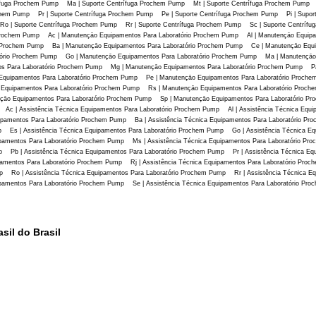
fuga Prochem Pump Ma | Suporte Centrífuga Prochem Pump Mt | Suporte Centrífuga Prochem Pump M
hem Pump Pr | Suporte Centrífuga Prochem Pump Pe | Suporte Centrífuga Prochem Pump Pi | Supor
o | Suporte Centrífuga Prochem Pump Rr | Suporte Centrífuga Prochem Pump Sc | Suporte Centríf
Prochem Pump Ac | Manutençāo Equipamentos Para Laboratório Prochem Pump Al | Manutençāo Equip
o Prochem Pump Ba | Manutençāo Equipamentos Para Laboratório Prochem Pump Ce | Manutençāo Equi
atório Prochem Pump Go | Manutençāo Equipamentos Para Laboratório Prochem Pump Ma | Manutençāo
s Para Laboratório Prochem Pump Mg | Manutençāo Equipamentos Para Laboratório Prochem Pump Pa
Equipamentos Para Laboratório Prochem Pump Pe | Manutençāo Equipamentos Para Laboratório Proch
 Equipamentos Para Laboratório Prochem Pump Rs | Manutençāo Equipamentos Para Laboratório Pro
çāo Equipamentos Para Laboratório Prochem Pump Sp | Manutençāo Equipamentos Para Laboratório P
c | Assistência Técnica Equipamentos Para Laboratório Prochem Pump Al | Assistência Técnica Equi
pamentos Para Laboratório Prochem Pump Ba | Assistência Técnica Equipamentos Para Laboratório Pr
 Es | Assistência Técnica Equipamentos Para Laboratório Prochem Pump Go | Assistência Técnica Eq
pamentos Para Laboratório Prochem Pump Ms | Assistência Técnica Equipamentos Para Laboratório Pr
 Pb | Assistência Técnica Equipamentos Para Laboratório Prochem Pump Pr | Assistência Técnica Eq
pamentos Para Laboratório Prochem Pump Rj | Assistência Técnica Equipamentos Para Laboratório Proc
 Ro | Assistência Técnica Equipamentos Para Laboratório Prochem Pump Rr | Assistência Técnica Eq
pamentos Para Laboratório Prochem Pump Se | Assistência Técnica Equipamentos Para Laboratório Pro
sil do Brasil