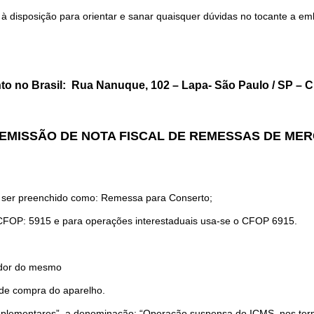
à disposição para orientar e sanar quaisquer dúvidas no tocante a 
to no Brasil: Rua Nanuque, 102 – Lapa- São Paulo / SP – 
EMISSÃO DE NOTA FISCAL DE REMESSAS DE ME
 ser preenchido como: Remessa para Conserto;
o CFOP: 5915 e para operações interestaduais usa-se o CFOP 6915.
rador do mesmo
de compra do aparelho.
mentares”, a denominação: “Operação suspensa do ICMS, nos termos do 