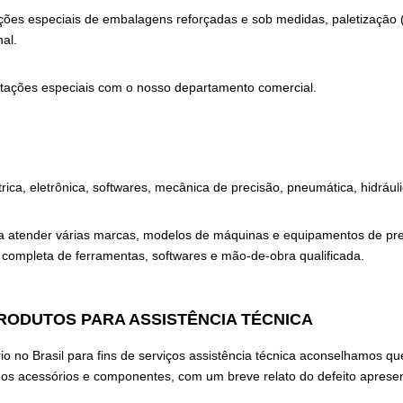
ões especiais de embalagens reforçadas e sob medidas, paletizaçāo (un
al.
citações especiais com o nosso departamento comercial.
ica, eletrônica, softwares, mecânica de precisão, pneumática, hidrául
para atender várias marcas, modelos de máquinas e equipamentos de p
completa de ferramentas, softwares e mão-de-obra qualificada.
RODUTOS PARA ASSISTÊNCIA TÉCNICA
io no Brasil para fins de serviços assistência técnica aconselhamos 
s acessórios e componentes, com um breve relato do defeito aprese