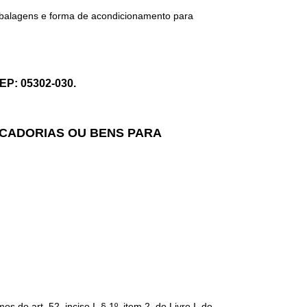
embalagens e forma de acondicionamento para
CEP: 05302-030.
RCADORIAS OU BENS PARA
art. 52, inciso I, § 1º, item 2, do Livro I, do