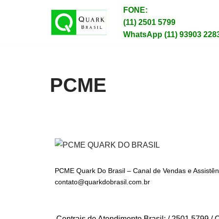
FONE:
(11) 2501 5799
Pular
WhatsApp (11) 93903 228
para
o
conteúdo
PCME
PCME Quark Do Brasil – Canal de Vendas e Assistênc
contato@quarkdobrasil.com.br
Centrais de Atendimento Brasil: / 2501 5799 / 