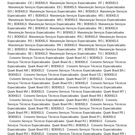
Especializados CE | BOEKELS Manutençāo Serviços Especializados DF | BOEKELS
Manutençāo Serviços Especializados ES | BOEKELS Manutençāo Serviços Especializados
GO | BOEKELS Manutençāo Serviços Especializados MA | BOEKELS Manutençāo Serviços
Especializados MT | BOEKELS Manutençāo Serviços Especializados MS | BOEKELS
Manutençāo Serviços Especializados MG | BOEKELS Manutençāo Serviços Especializados
PA | BOEKELS Manutençāo Serviços Especializados PB | BOEKELS Manutençāo Serviços
Especializados PR | BOEKELS Manutençāo Serviços Especializados PE | BOEKELS
Manutençāo Serviços Especializados PI | BOEKELS Manutençāo Serviços Especializados
RJ | BOEKELS Manutençāo Serviços Especializados RN | BOEKELS Manutençāo Serviços
Especializados RS | BOEKELS Manutençāo Serviços Especializados RO | BOEKELS
Manutençāo Serviços Especializados RR | BOEKELS Manutençāo Serviços Especializados
SC | BOEKELS Manutençāo Serviços Especializados SP | BOEKELS Manutençāo Serviços
Especializados SE | BOEKELS Manutençāo Serviços Especializados TO | BOEKELS
Conserto Serviços Técnicos Especializados Quark Brasil AC | BOEKELS Conserto
Serviços Técnicos Especializados Quark Brasil AL | BOEKELS Conserto Serviços Técnicos
Especializados Quark Brasil AP | BOEKELS Conserto Serviços Técnicos Especializados
Quark Brasil AM | BOEKELS Conserto Serviços Técnicos Especializados Quark Brasil BA |
BOEKELS Conserto Serviços Técnicos Especializados Quark Brasil CE | BOEKELS
Conserto Serviços Técnicos Especializados Quark Brasil DF | BOEKELS Conserto
Serviços Técnicos Especializados Quark Brasil ES | BOEKELS Conserto Serviços Técnicos
Especializados Quark Brasil GO | BOEKELS Conserto Serviços Técnicos Especializados
Quark Brasil MA | BOEKELS Conserto Serviços Técnicos Especializados Quark Brasil MT |
BOEKELS Conserto Serviços Técnicos Especializados Quark Brasil MS | BOEKELS
Conserto Serviços Técnicos Especializados Quark Brasil MG | BOEKELS Conserto
Serviços Técnicos Especializados Quark Brasil PA | BOEKELS Conserto Serviços Técnicos
Especializados Quark Brasil PB | BOEKELS Conserto Serviços Técnicos Especializados
Quark Brasil PR | BOEKELS Conserto Serviços Técnicos Especializados Quark Brasil PE |
BOEKELS Conserto Serviços Técnicos Especializados Quark Brasil PI | BOEKELS
Conserto Serviços Técnicos Especializados Quark Brasil RJ | BOEKELS Conserto
Serviços Técnicos Especializados Quark Brasil RN | BOEKELS Conserto Serviços Técnicos
Especializados Quark Brasil RS | BOEKELS Conserto Serviços Técnicos Especializados
Quark Brasil RO | BOEKELS Conserto Serviços Técnicos Especializados Quark Brasil RR |