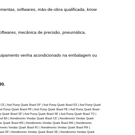
ramentas, softwares, māo-de-obra qualificada,
know
 softwares, mecânica de precisão, pneumática,
 equipamento venha acondicionado na embalagem ou
30.
l CE | Aod Pump Quark Brasil DF | Aod Pump Quark Brasil ES | Aod Pump Quark
od Pump Quark Brasil PR | Aod Pump Quark Brasil PE | Aod Pump Quark Brasil
 Quark Brasil SP | Aod Pump Quark Brasil SE | Aod Pump Quark Brasil TO |
sil BA | Atendimento Vendas Quark Brasil CE | Atendimento Vendas Quark
as Quark Brasil MS | Atendimento Vendas Quark Brasil MG | Atendimento
imento Vendas Quark Brasil RJ | Atendimento Vendas Quark Brasil RN |
asil SP | Atendimento Vendas Quark Brasil SE | Atendimento Vendas Quark