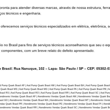
 pronta para atender diversas marcas, através de nossa estrutura, fer
ços técnicos e engenharia.
 oferecemos serviços técnicos especializados em elétrica, eletrônica,
rio no Brasil para fins de serviços técnicos aconselhamos que seu o
e componentes, com um breve relato do defeito apresentado.
 Brasil: Rua Nanuque, 102 – Lapa- São Paulo / SP – CEP: 05302-0
d Pump Quark Brasil AP | Aod Pump Quark Brasil AM | Aod Pump Quark Brasil BA | Aod Pump Quark Brasi
Quark Brasil MS | Aod Pump Quark Brasil MG | Aod Pump Quark Brasil PA | Aod Pump Quark Brasil PB | A
rasil RS | Aod Pump Quark Brasil RO | Aod Pump Quark Brasil RR | Aod Pump Quark Brasil SC | Aod Pump
tendimento Vendas Quark Brasil AP | Atendimento Vendas Quark Brasil AM | Atendimento Vendas Quark Bra
rasil GO | Atendimento Vendas Quark Brasil MA | Atendimento Vendas Quark Brasil MT | Atendimento Vend
ndas Quark Brasil PR | Atendimento Vendas Quark Brasil PE | Atendimento Vendas Quark Brasil PI | Atend
tendimento Vendas Quark Brasil RR | Atendimento Vendas Quark Brasil SC | Atendimento Vendas Quark Br