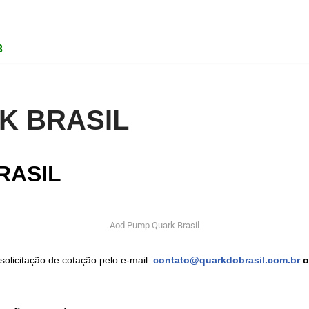
3
K BRASIL
RASIL
Aod Pump Quark Brasil
olicitação de cotação pelo e-mail:
contato@quarkdobrasil.com.br
o