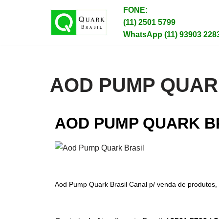
FONE:
(11) 2501 5799
Pular
WhatsApp (11) 93903 228
para
o
conteúdo
AOD PUMP QUAR
AOD PUMP QUARK B
Aod Pump Quark Brasil Canal p/ venda de produtos, s