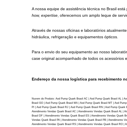
A nossa equipe de assistência técnica no Brasil está
how, expertise
, oferecemos um amplo leque de servi
Através de nossas oficinas e laboratórios atualmente
hidráulica, refrigeração e equipamentos ópticos.
Para o envio do seu equipamento ao nosso laborató
case original acompanhado de todos os acessórios 
Endereço da nossa logística para recebimento no
Nuvem do Produto: Aod Pump Quark Brasil AC | Aod Pump Quark Brasil AL | Ao
Brasil GO | Aod Pump Quark Brasil MA | Aod Pump Quark Brasil MT | Aod Pump 
PI | Aod Pump Quark Brasil RJ | Aod Pump Quark Brasil RN | Aod Pump Quark B
Atendimento Vendas Quark Brasil AC | Atendimento Vendas Quark Brasil AL | A
Brasil DF | Atendimento Vendas Quark Brasil ES | Atendimento Vendas Quark B
Vendas Quark Brasil PA | Atendimento Vendas Quark Brasil PB | Atendimento Ve
Atendimento Vendas Quark Brasil RS | Atendimento Vendas Quark Brasil RO | A